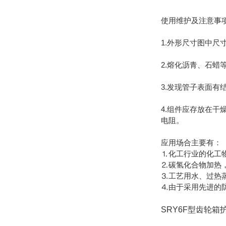
使用维护及注意事
1.外形尺寸图中尺
2.熔化沥青、石
3.发现管子表面
4.组件应存放在干
电阻。
应用场合主要有：
⒈化工行业的化工
⒉碳氢化合物加热
⒊工艺用水、过热
⒋由于采用先进的
SRY6F型齿轮箱