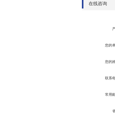
在线咨询
您的
您的
联系
常用