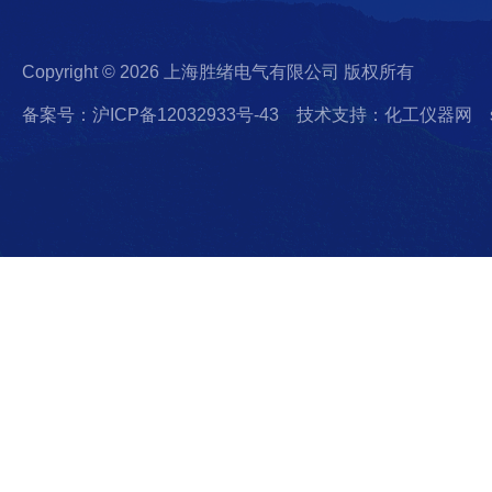
Copyright © 2026 上海胜绪电气有限公司 版权所有
备案号：沪ICP备12032933号-43
技术支持：化工仪器网