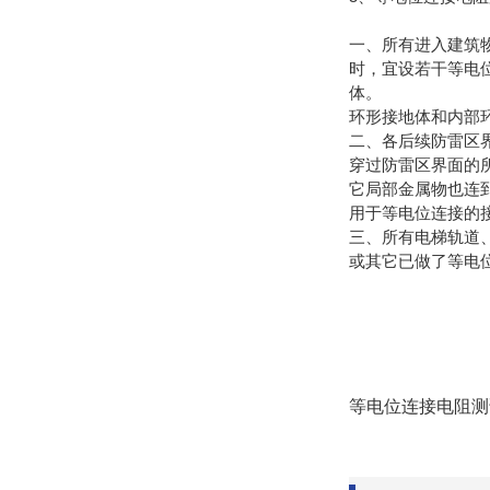
一、所有进入建筑物的
时，宜设若干等电
体。
环形接地体和内部环
二、各后续防雷区
穿过防雷区界面的
它局部金属物也连
用于等电位连接的
三、所有电梯轨道
或其它已做了等电
等电位连接电阻测