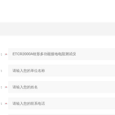
：
：
：
：