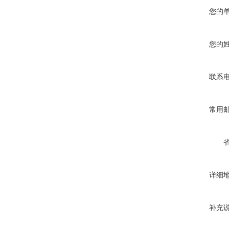
您的
您的
联系
常用
详细
补充