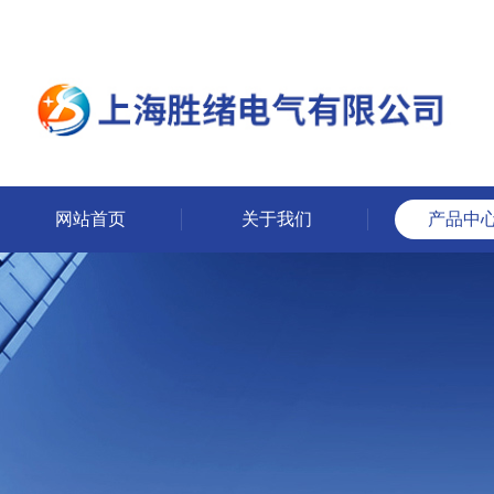
网站首页
关于我们
产品中