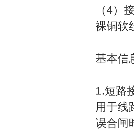
（4）接
裸铜软
基本信
1.短
用于线
误合闸