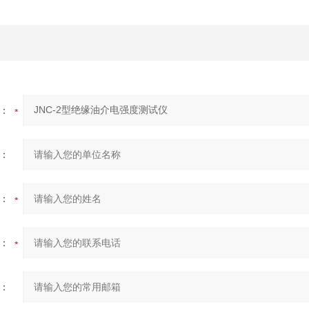
：
：
：
：
：