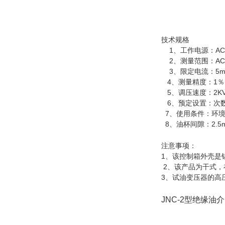
技术规格
1、工作电源：AC22
2、测量范围：AC0
3、限定电流：5m
4、测量精度：1％
5、调压速度：2KV/
6、预定设置：次数1-9
7、使用条件：环境温度
8、油杯间隙：2.
注意事项：
1、该控制箱
2、该产品为干式，
3、试油变压器的高
JNC-2型绝缘油