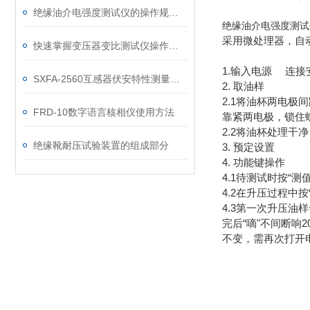
绝缘油介电强度测试仪的操作规范和安全要求
绝缘油介电强度测试
采用微处理器，自
快速掌握变压器变比测试仪操作使用方法
1.输入电源 连
SXFA-2560互感器伏安特性测量和误差测量方法
2. 取油样
2.1将油杯两电极
FRD-10数字语言核相仪使用方法
靠紧两电极，锁住
2.2将油杯处理
绝缘靴耐压试验装置的组成部分
3. 预定设置
4. 功能键操作
4.1待测试时按
4.2在升压过程
4.3第一次升压油
完后“嘀"不间断
不变，需再次打开