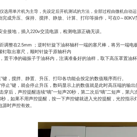
仪选用单片机为主导，先设定后开机测试的方法，全部过程由微机自动运
动完成升压、保持、搅拌、静放、计算、打印等操作，可在0～80K
接安全接地，插入220v交流电源，检测电源正确无误。
间距调整在2.5mm ；逆时针旋下油杯轴杆一端的塞尺棒，将另一
螺钉取出塞尺，顺时针旋于原轴杆内
干净，置干净的磁振子于油杯内，注满准备好的油样，取下高压罩置
“测值"键，搅拌、静置、升压、打印各功能会按定的数值顺序而行。
中按“停止"键，就会停止升压，数码显示上的数值就是此时高压端的
样击穿后，声控提醒连续“嘀"一短声20秒，第二次后“嘀"二短声，第
响20秒，如果不用声控提醒，按一下声控键就进入光控提醒，光控指示
电源时声控有效。