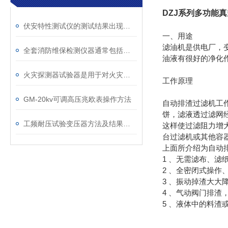
DZJ系列多功能
伏安特性测试仪的测试结果出现异常该如何处理
一、用途
滤油机是供电厂，
全套消防维保检测仪器通常包括以下几类
油液有很好的净化
火灾探测器试验器是用于对火灾探测器进行功能测试
工作原理
GM-20kv可调高压兆欧表操作方法
自动排渣过滤机工
饼，滤液透过滤网
工频耐压试验变压器方法及结果判断
这样使过滤阻力增
台过滤机或其他容
上面所介绍为自动
1 、无需滤布、滤
2 、全密闭式操作
3 、振动掉渣大大
4 、气动阀门排渣
5 、液体中的料