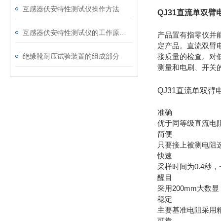
互感器伏安特性测试仪操作方法
QJ31直流单双臂
互感器伏安特性测试仪的工作原理是什么
产品置有指零仪并
定产品。直流双臂
绝缘靴耐压试验装置的组成部分
接质量的检查。对
测量和电刷、开关
QJ31直流单双臂
准确
优于同等级直流电
简便
只要接上被测电阻
快速
采样时间为0.4秒
醒目
采用200mm大数
稳定
主要基准电阻采用精
可靠