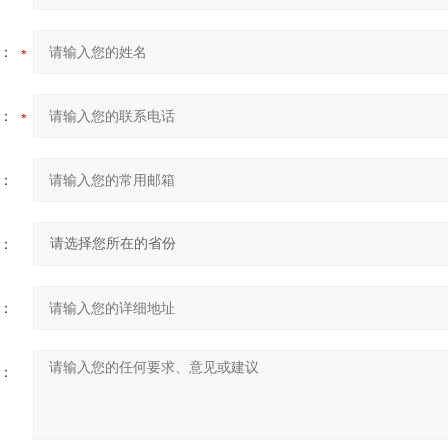
：
：
：
：
：
：