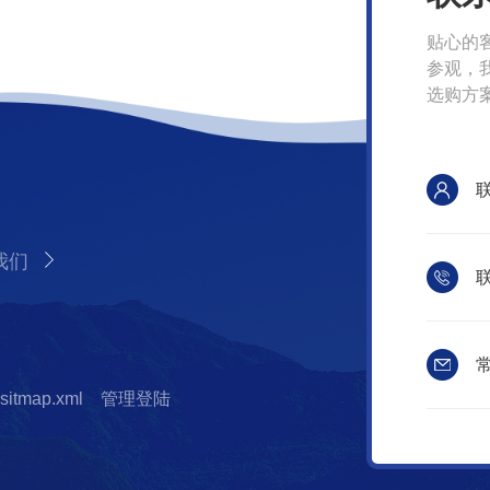
贴心的
参观，
选购方
我们
联
常
sitmap.xml
管理登陆