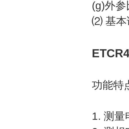
(g)
⑵ 基
ETC
功能特
1. 测