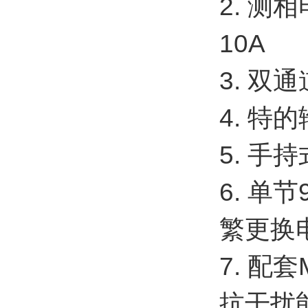
2. 测
10A
3. 
4. 
5. 
6. 单
繁更换
7. 配
抗干扰