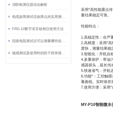
消防检测仪器综合解析
采用*高性能露点传
量结果稳定可靠。
电缆故障测试仪故障点的实用测定方法
性能特点：
FRD-10数字语言核相仪使用方法
1.高稳定性：在严
回路电阻测试仪可以测量哪些设备？
2.高精度：采用*
度快，测量结果稳
烟感测试器使用时的防干扰举措分享
3.智能化：开机
4.多重保护：带
感器探头，延长传
5.快速省气：开机
6.功能*：工控触
量曲线。实时保存测
7.使用方便：采
MY-P10智能微水