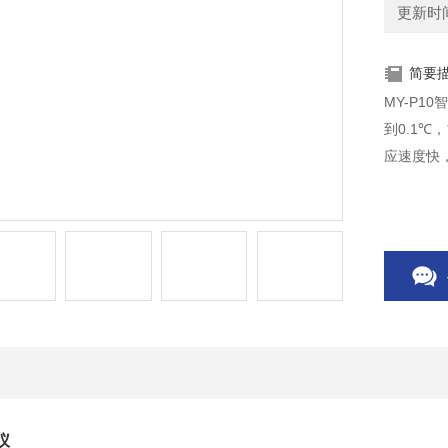
更新时间：
简要
MY-P1
到0.1℃
应速度快
仪