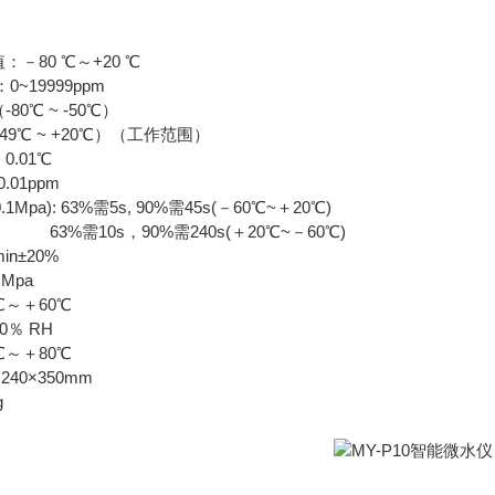
－80 ℃～+20 ℃
999ppm
80℃ ~ -50℃）
 ~ +20℃）（工作范围）
0.01℃
1ppm
.1Mpa): 63%需5s, 90%需45s(－60℃~＋20℃)
，90%需240s(＋20℃~－60℃)
in±20%
 Mpa
℃～＋60℃
0％ RH
℃～＋80℃
240×350mm
g