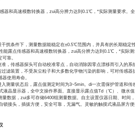
感器和高速模数转换器，zui高分辨力达到0.1℃，*实际测量要求。
重干扰条件下，测量数据能稳定在±0.5℃范围内，并具有的长期稳定
高性能露点传感器和高速模数转换器，zui高分辨力达到0.1℃，*实际
定可靠。
自校准，传感器探头可自动校准零点，自动消除因零点漂移而引入的系
油污过滤装置，不受灰尘粒子和大多数化学物污染的影响，可对传感器
感器使用寿命。
进入测量状态后，露点值测定时间为3~5min。di一次需保护管道和
摸式液晶显示器，全中文操作界面。直接显示露点值Td（℃）、微水值
量数据，zui多可存储6400组测量数据。自主设置仪器日期、时
用*自锁接头，插拔方便，安全可靠，无漏气。灵敏的触摸式液晶屏方
仪