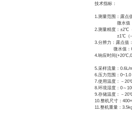
技术指标：
1.测量范围：露点值：
微水值：0~19
2.测量精度：±2℃（-
±1℃（-49℃
3.分辨力：露点值：
微水值：0.0
4.响应时间(+20℃,0
63%需10s
5.采样流量：0.6L/m
6.压力范围：0~1.0
7.使用温度：－20
8.环境湿度：0～10
9.存储温度：－20
10.整机尺寸：400×
11.整机重量：3.5k