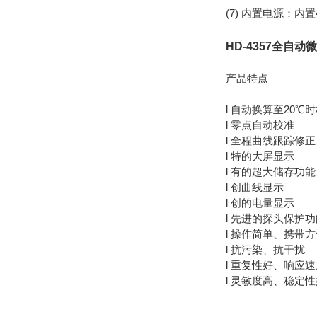
(7) 内置电源：
HD-4357全自
产品特点
l 自动换算至20℃
l 零点自动校准
l 全程曲线跟踪修正
l 特的大屏显示
l 有的超大储存功能
l 创曲线显示
l 创的电量显示
l 先进的探头保护
l 操作简单、携带
l 抗污染、抗干扰
l 重复性好、响应
l 灵敏度高、稳定