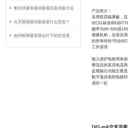
氧化锌避雷器试验项目及试验方法
产品简介：
采用双层磁屏蔽，其
火灾探测器试验器是什么意思？
IEC51标准和GB
频率为90~500
测量机构，仪表采用
如何检测避雷器运行下的交流泄漏电流试验
的所有特性*符合IEC51
工作原理
输入保护电路用来保
整流后的直流电流再
监视输出功能主要是
数字毫伏表的电路经
成在一起
D61-mA交直流