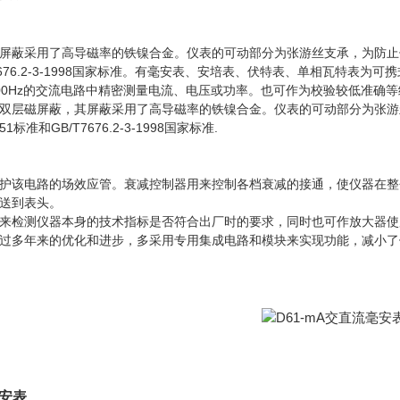
屏蔽采用了高导磁率的铁镍合金。仪表的可动部分为张游丝支承，为防止
/T7676.2-3-1998国家标准。有毫安表、安培表、伏特表、单相瓦特表
或1000Hz的交流电路中精密测量电流、电压或功率。也可作为校验较低准
双层磁屏蔽，其屏蔽采用了高导磁率的铁镍合金。仪表的可动部分为张游
标准和GB/T7676.2-3-1998国家标准.
护该电路的场效应管。衰减控制器用来控制各档衰减的接通，使仪器在整
送到表头。
来检测仪器本身的技术指标是否符合出厂时的要求，同时也可作放大器使
过多年来的优化和进步，多采用专用集成电路和模块来实现功能，减小了
毫安表