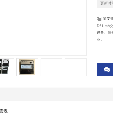
更新时间：
简要
D61-m
设备、仪
业。
毫安表