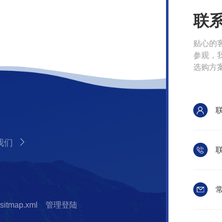
联
贴心的
参观，
选购方
我们
联
常
sitmap.xml
管理登陆