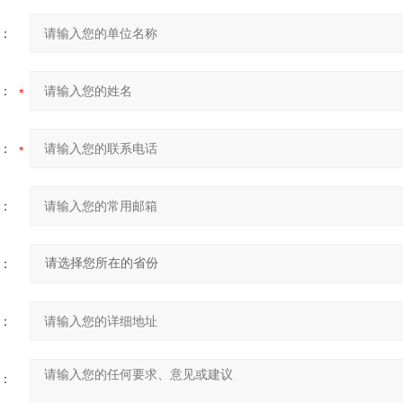
：
：
：
：
：
：
：