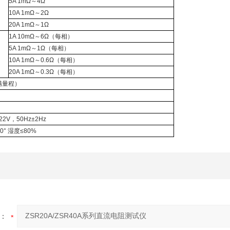
5A 1mΩ～4Ω
10A 1mΩ～2Ω
20A 1mΩ～1Ω
1A 10mΩ～6Ω（每相）
5A 1mΩ～1Ω（每相）
10A 1mΩ～0.6Ω（每相）
20A 1mΩ～0.3Ω（每相）
（满量程）
22V，50Hz±2Hz
0°
湿度≤80%
：