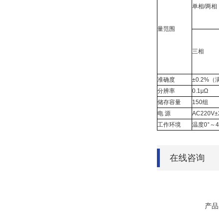
单相/两相
量范围
三相
准确度
±0.2%
分辨率
0.1μΩ
储存容量
150组
电 源
AC220V±
工作环境
温度0°～4
在线咨询
产品