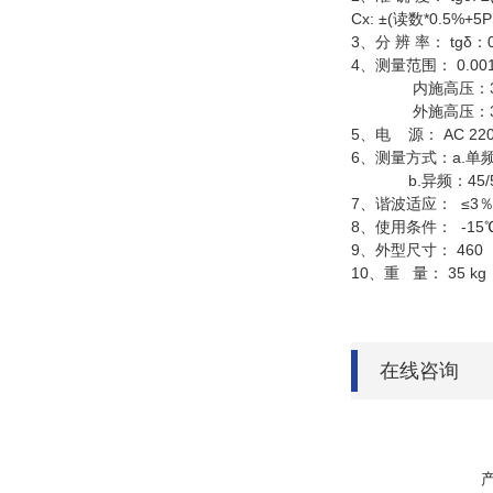
Cx: ±(读数*0.5%+5P
3、分 辨 率： tgδ：0
4、测量范围： 0.001
内施高压：3pF～600
外施高压：3pF～1.5
5、电 源： AC 22
6、测量方式：a.单频：
b.异频：45/55H
7、谐波适应： ≤3
8、使用条件： -1
9、外型尺寸： 460（
10、重 量： 35 kg
在线咨询