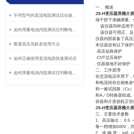
一 、概述
JS-H变压器异频介
不同型号的直流电阻测试仪在操作上有哪些差异？
场干扰下准确测量。
该仪器同样适用于车
如何用蓄电池内阻测试仪判断电池内部短路？
该仪器可用正、反接
仪器内部装备了高压
数显高压兆欧表使用方法
本仪器设有以下保护
·高压短路保护
·CVT过压保护
如何正确使用直流电阻快速测试仪
·仪器接地不好保护
二、工作原理
如何用蓄电池内阻测试仪判断电池老化、硫化、干涸、内部短路等故障？
在交流电压作用下，
和电流间存在相角差
和一被试回路（Cx
和A／D转换器组成
容值和介质损耗正切
JS-H变压器异频介
三、主要技术参数
1、高压输出： 0.5 
每一档增加500V，共
2、准 确 度： tgδ: ±