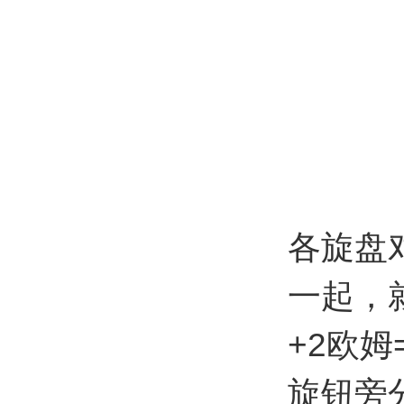
各旋盘
一起，
+2欧
旋钮旁分