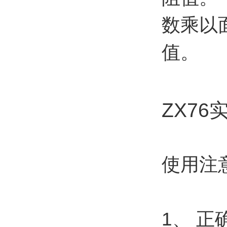
数乘以
值。
ZX7
使用注
1、 