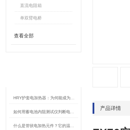
直流电阻箱
单双臂电桥
查看全部
相关文章
RELATED ARTICLES
HRY护套电加热器：为何能成为工业加热的优选设备？
产品详情
如何用蓄电池内阻测试仪判断电池老化、硫化、干涸、内部短路等故障？
什么是管状电加热元件？它的温度如何控制?