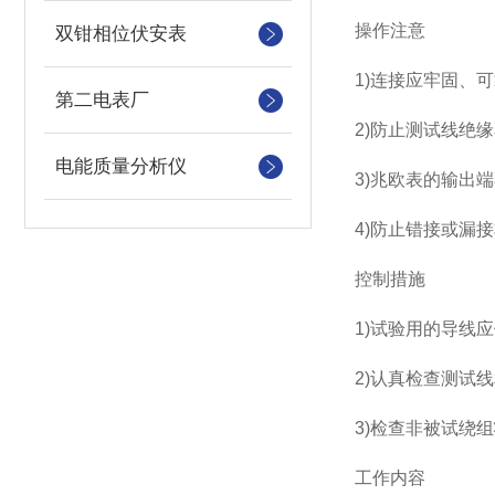
操作注意
双钳相位伏安表
1)连接应牢固、
第二电表厂
2)防止测试线绝
电能质量分析仪
3)兆欧表的输出
4)防止错接或漏
控制措施
1)试验用的导线
2)认真检查测试
3)检查非被试绕
工作内容