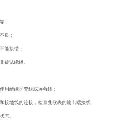
可靠；
缘不良；
端不能接错；
接非被试绕组。
应使用绝缘护套线或屏蔽线；
线和接地线的连接，检查兆欧表的输出端接线；
组状态。