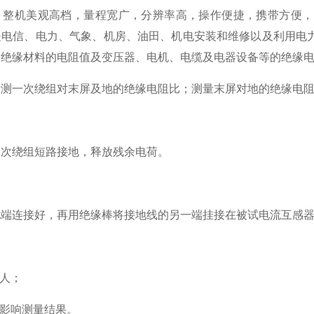
。整机美观高档，量程宽广，分辨率高，操作便捷，携带方便，
是电信、电力、气象、机房、油田、机电安装和维修以及利用电
种绝缘材料的电阻值及变压器、电机、电缆及电器设备等的绝缘
括测一次绕组对末屏及地的绝缘电阻比；测量末屏对地的绝缘电
一次绕组短路接地，释放残余电荷。
地端连接好，再用绝缘棒将接地线的另一端挂接在被试电流互感
伤人；
免影响测量结果。