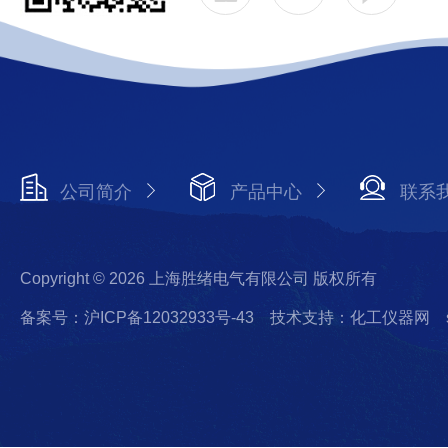
公司简介
产品中心
联系
Copyright © 2026 上海胜绪电气有限公司 版权所有
备案号：沪ICP备12032933号-43
技术支持：化工仪器网