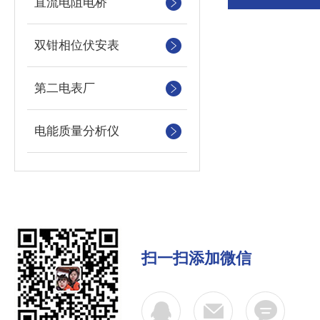
直流电阻电桥
双钳相位伏安表
第二电表厂
电能质量分析仪
扫一扫添加微信