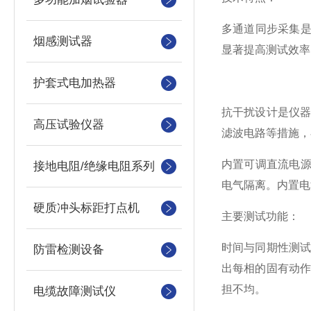
多通道同步采集是
烟感测试器
显著提高测试效率
护套式电加热器
抗干扰设计是仪
高压试验仪器
滤波电路等措施，
内置可调直流电源
接地电阻/绝缘电阻系列
电气隔离。内置电
硬质冲头标距打点机
主要测试功能：
时间与同期性测
防雷检测设备
出每相的固有动
担不均。
电缆故障测试仪