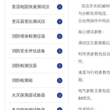
高压开关机械特
直流电阻快速测试仪
与分断负荷电流
分合闸操作中同步
变压器变比测试仪
核心测试参数：
消防维保检测仪器
测试仪主要测量以
消防安全评估设备
时间类参数包括
性。
消防检测仪器
速度与行程参数
能。
消防检测箱
电气参数主要包
火灾探测器试验器
触情况。
技术特点：
多功能加烟试验器