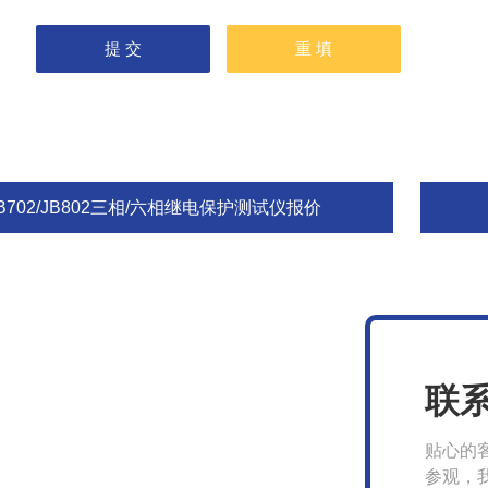
B702/JB802三相/六相继电保护测试仪报价
联
贴心的
参观，