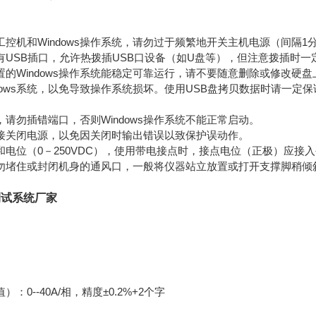
控机和Windows操作系统，请勿过于频繁地开关主机电源（间隔1
有USB插口，允许热拨插USB口设备（如U盘等），但注意拨插时
置的Windows操作系统能稳定可靠运行，请不要随意删除或修改硬
dows系统，以免导致操作系统损坏。使用USB盘拷贝数据时请一
请勿插错端口，否则Windows操作系统不能正常启动。
接关闭电源，以免因关闭时输出错误以致保护误动作。
电位（0－250VDC），使用带电接点时，接点电位（正极）应接入
勿堵住或封闭机身的通风口，一般将仪器站立放置或打开支撑脚稍倾
测试系统厂家
：0--40A/相，精度±0.2%+2个字