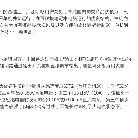
》的基础上，广泛听取用户意见，总结国内同类产品优缺点，充
用单机独立运行，亦可联接笔记本电脑运行的优良结构。主机内
，自带大屏幕液晶显示器以及灵活方便的旋转鼠标控制器。单机独
。体积小、精度高。
旋钮调节，主回路通过面板上“输出选择"按键开关控制其输出的
。辅回路通过输出开关控制直接调节输出，测量可外附万用表测
T1大旋钮调节的电量进入隔离变压器T2（兼职升流器），升流器分
后可输出0-350V直流电压；第二个抽为15V（10A），该抽头一
路经继电器转换可输出0-10A或0-500mA直流电流；第三个抽头
负载能力较强，但输出稍有过载，不能长时间处于大电流状态下。