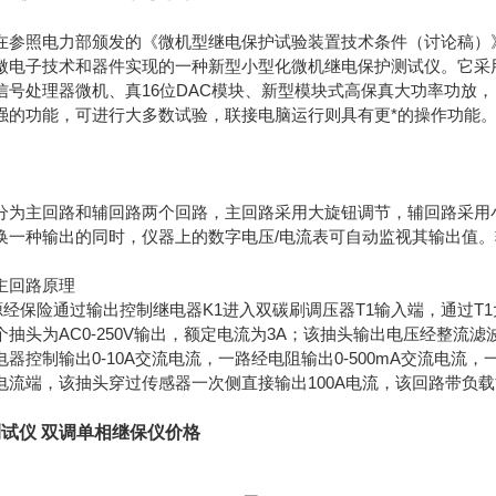
在参照电力部颁发的《微机型继电保护试验装置技术条件（讨论稿）
微电子技术和器件实现的一种新型小型化微机继电保护测试仪。它采
信号处理器微机、真16位DAC模块、新型模块式高保真大功率功放
强的功能，可进行大多数试验，联接电脑运行则具有更*的操作功能
分为主回路和辅回路两个回路，主回路采用大旋钮调节，辅回路采用小
换一种输出的同时，仪器上的数字电压/电流表可自动监视其输出值
主回路原理
电源经保险通过输出控制继电器K1进入双碳刷调压器T1输入端，通过
抽头为AC0-250V输出，额定电流为3A；该抽头输出电压经整流滤波
器控制输出0-10A交流电流，一路经电阻输出0-500mA交流电流，一
）大电流端，该抽头穿过传感器一次侧直接输出100A电流，该回路带
试仪 双调单相继保仪价格