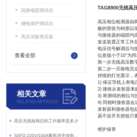
TAG8900无线
回路电阻测试仪
高压相位检测器由
继电保护测试仪
极的形状为钩形以
与接收器的端部均
高压试验变压器
发送装置正常工作
电压信号解调后与
查看全部
位差值小于10°为
第一步无线高压数
第二步一旦验电完成
持续的灯光显示，
1) 保证导线上有
2) 接收从发射
相关文章
3) 将测得的相
RELATED ARTICLES
4) 同相时接收
发射器和接收器包
器不设开关按钮只
高压无线核相仪的工作频率是多少
维护保养
SXFD-220V/100A蓄电池充放电测试仪的主要功能