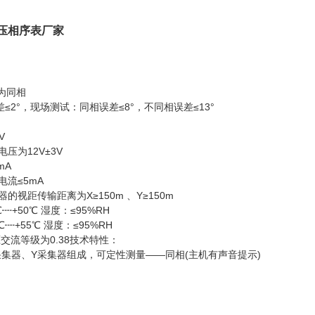
线高压相序表厂家
°为同相
≤2°，现场测试：同相误差≤8°，不同相误差≤13°
V
压为12V±3V
mA
电流≤5mA
的视距传输距离为X≥150m 、Y≥150m
┉+50℃ 湿度：≤95%RH
℃┉+55℃ 湿度：≤95%RH
交流等级为0.38技术特性：
采集器、Y采集器组成，可定性测量——同相(主机有声音提示)