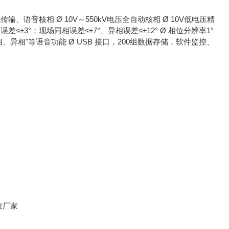
语音核相 Ø 10V～550kV电压全自动核相 Ø 10V低电压精
 自校误差≤±3°；现场同相误差≤±7°、异相误差≤±12° Ø 相位分辨率1°
 “同相、异相"等语音功能 Ø USB 接口，200组数据存储，软件监控、