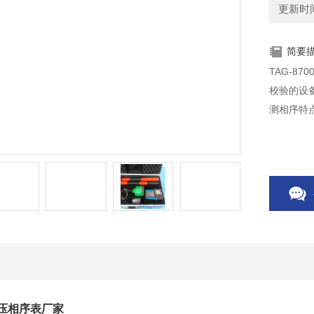
更新时间：
简要
TAG-8
校验的设
测相序特
线高压相序表厂家