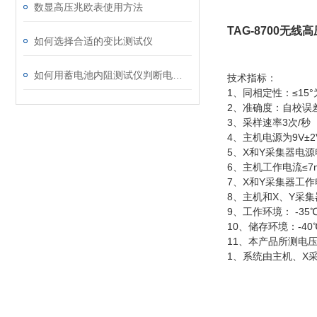
数显高压兆欧表使用方法
TAG-8700无
如何选择合适的变比测试仪
如何用蓄电池内阻测试仪判断电池老化、硫化、干涸、内部短路等故障？
技术指标：
1、同相定性：≤15
2、准确度：自校误差
3、采样速率3次/秒
4、主机电源为9V±2
5、X和Y采集器电源电
6、主机工作电流≤7
7、X和Y采集器工作
8、主机和X、Y采集器
9、工作环境： -35℃
10、储存环境：-40
11、本产品所测电压
1、系统由主机、X