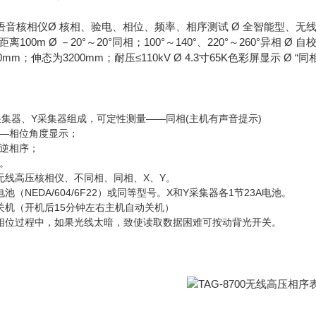
音核相仪Ø 核相、验电、相位、频率、相序测试 Ø 全智能型、无线传输、
离100m Ø －20°～20°同相；100°～140°、220°～260°异相 Ø
0mm；伸态为3200mm；耐压≤110kV Ø 4.3寸65K色彩屏显示 Ø
采集器、Y采集器组成，可定性测量——同相(主机有声音提示)
—相位角度显示；
逆相序；
。
无线高压核相仪、不同相、同相、X、Y。
（NEDA/604/6F22）或同等型号。X和Y采集器各1节23A电池。
关机（开机后15分钟左右主机自动关机）
相位过程中，如果光线太暗，致使读取数据困难可按动背光开关。