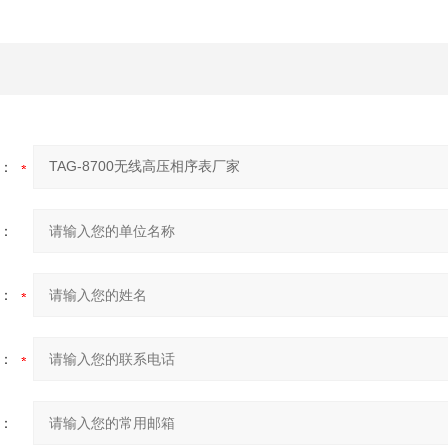
：
：
：
：
：