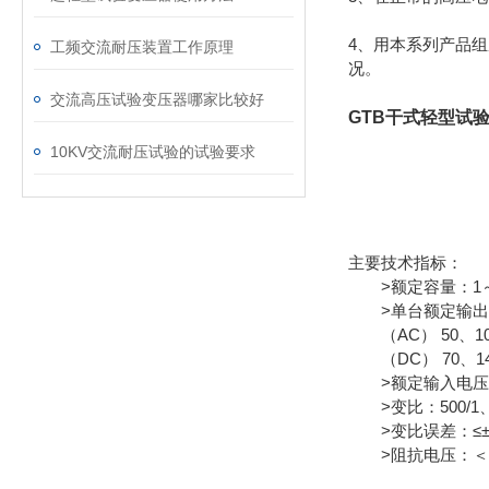
4、用本系列产品
工频交流耐压装置工作原理
况。
交流高压试验变压器哪家比较好
GTB干式轻型试
10KV交流耐压试验的试验要求
主要技术指标：
>额定容量：1～3
>单台额定输出
（AC） 50、100
（DC） 70、140
>额定输入电压：2
>变比：500/1、100
>变比误差：≤±1
>阻抗电压：＜1