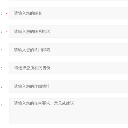
：
：
：
：
：
：