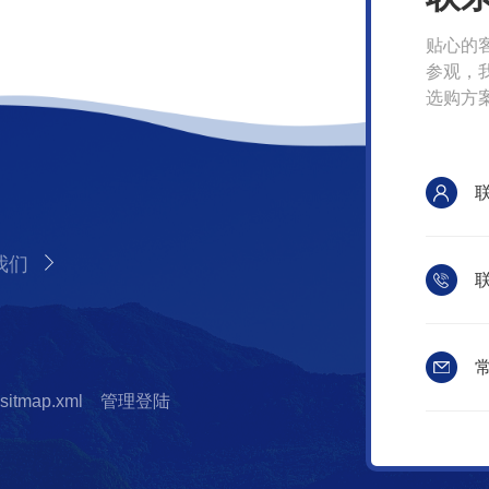
贴心的
参观，
选购方
我们
联
常
sitmap.xml
管理登陆