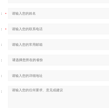
：
：
：
：
：
：