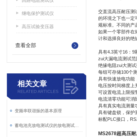
回路电阻测试仪
交直流高压耐压测
继电保护测试仪
的环境之下也一定
规标准。不同的产
高压试验变压器
如果一个零部件在
计和选择良好的绝
查看全部
具有4.3英寸16：
zui大漏电流测试范围
绝缘电阻zui大测试范
每组可存储100个
具有快速放电功能
相关文章
电压按时间梯度上
RELATED ARTICLES
可设置电流上限报
电流清零功能可消
具有真实电流测量
变频串联谐振的基本原理
具有键盘锁，保护
标配PLC接口，RS
蓄电池充放电测试仪的放电测试操作
MS2678超高压