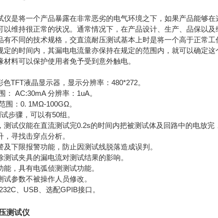
试仪是将一个产品暴露在非常恶劣的电气环境之下，如果产品能够在
可以维持很正常的状况。通常情况下，在产品设计、生产、品保以及
品有不同的技术规格，交直流耐压测试基本上时是将一个高于正常工
规定的时间内，其漏电电流量亦保持在规定的范围内，就可以确定这
缘材料可以保护使用者免予受到意外触电。
9彩色TFT液晶显示器，显示分辨率：480*272。
： AC:30mA 分辨率：1uA。
围：0. 1MΩ-100GΩ。
测试步骤，可以有50组。
，测试仪能在直流测试完0.2s的时间内把被测试体及回路中的电放完
升，寻找击穿点分析。
警及下限报警功能，防止因测试线脱落造成误判。
除测试夹具的漏电流对测试结果的影响。
功能，具有电弧侦测测试功能。
测试参数不被操作人员修改。
232C、USB、选配GPIB接口。
耐压测试仪