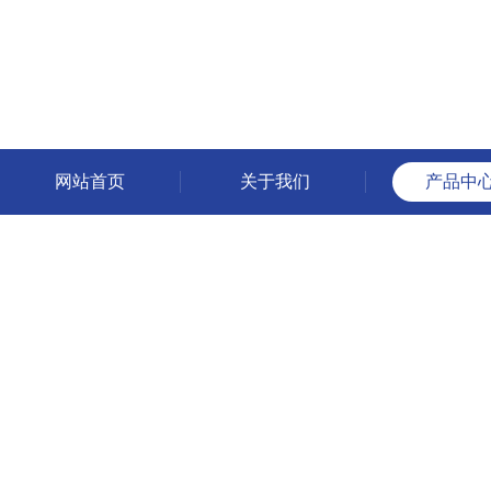
网站首页
关于我们
产品中