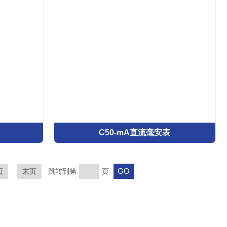
C50-mA直流毫安表
页
末页
跳转到第
页