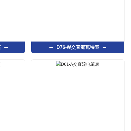
表
D76-W交直流瓦特表